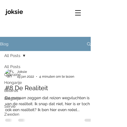
joksie
Blog
All Posts
All Posts
Joksie
Oekraine
19 jan 2022
4 minuten om te lezen
Hongarije
#8 De Realiteit
Belarus
De mensen zeggen dat reizen wegvluchten is
Bulgarije
van de realiteit. Ik snap dat niet, hier is er toch
Servië
ook een realiteit? Ik ben hier even reëel...
Zweden