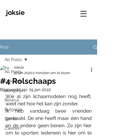
joksie
Post
All Posts
Joksie
All Posts
30 jan 2020
2 minuten om te lezen
#4 Rolschaaps
Oekraine
Bijgewerkt op:
19 jan 2022
Hongarije
Wie al zijn lichaamsdelen nog heeft, 
Belarus
weet niet hoe het kan zijn zonder.
Bulgarije
Ik heb vandaag twee vrienden 
gemaakt. De ene heeft maar één hand 
Servië
en de andere geen benen. Ze zijn hier 
Zweden
om te sporten. Iedereen is hier om te 