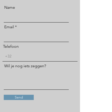
Name
Email
Telefoon
Wil je nog iets zeggen?
Send