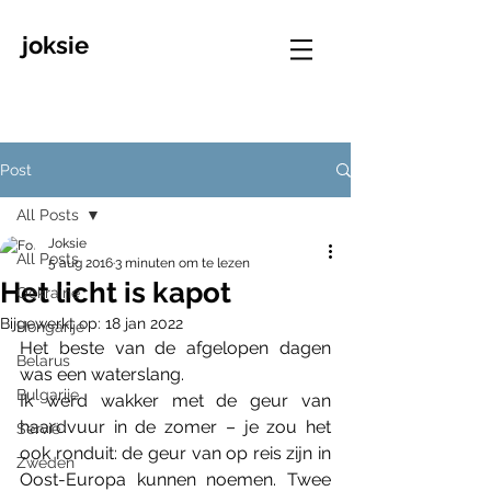
joksie
Post
All Posts
Joksie
All Posts
5 aug 2016
3 minuten om te lezen
Het licht is kapot
Oekraine
Bijgewerkt op:
18 jan 2022
Hongarije
Het beste van de afgelopen dagen 
Belarus
was een waterslang.
Bulgarije
Ik werd wakker met de geur van 
haardvuur in de zomer – je zou het 
Servië
ook ronduit: de geur van op reis zijn in 
Zweden
Oost-Europa kunnen noemen. Twee 