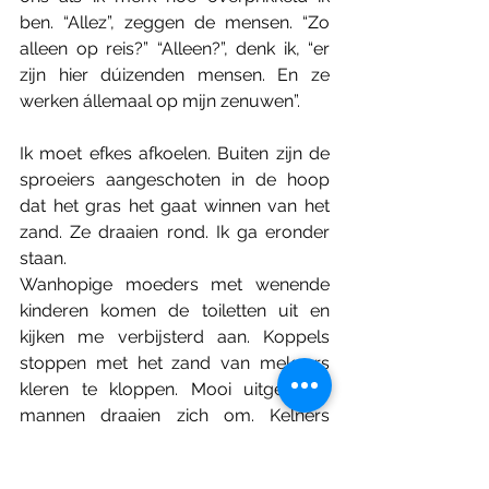
ben. “Allez”, zeggen de mensen. “Zo 
alleen op reis?” “Alleen?”, denk ik, “er 
zijn hier dúizenden mensen. En ze 
werken állemaal op mijn zenuwen”.
Ik moet efkes afkoelen. Buiten zijn de 
sproeiers aangeschoten in de hoop 
dat het gras het gaat winnen van het 
zand. Ze draaien rond. Ik ga eronder 
staan.
Wanhopige moeders met wenende 
kinderen komen de toiletten uit en 
kijken me verbijsterd aan. Koppels 
stoppen met het zand van mekaars 
kleren te kloppen. Mooi uitgedoste 
mannen draaien zich om. Kelners 
buigen. Monden vallen open. Ik dans 
onder de sproeifontein en ga hier even 