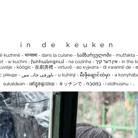
in de keuken
 - na cozinha - אין דער קיך - in the kitchen - в кухнята - în bucătărie - در
में - keittiössä - මුළුතැන්ගෙයි -
sukaldean - នៅក្នុងផ្ទះបាយ - キッチンで - במטבח - í eldhúsinu - …