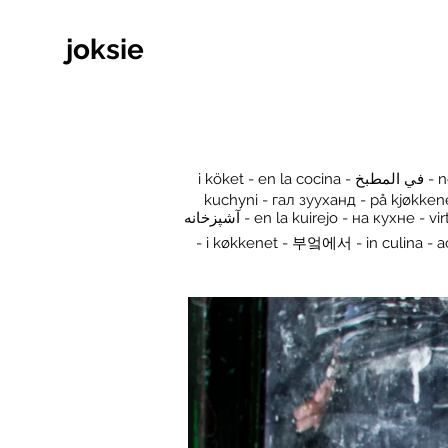
joksie
i köket - en la cocina - في المطبخ - në kuzhinë - भान्सामा - dans la cuisine - სამზარეულოში - mutfakta - mətbəxdə - v kuhinji - ในห้องครัว - v
kuchyni - гал зууханд - på kjøkkenet - w kuchni - խոհանոցում
آشپزخانه - en la kuirejo - на кухне - virtuvėje - köögis - 在廚房裡 - virtuvē - во кујната - di xwarinê de - στην κουζίνα - in der Küche - ашканада
- i køkkenet - 부엌에서 - in culina - ас үйінде - باورچی خانے میں - u kuhinji - မီးဖိုချောင်ထဲမှာ - a konyhában - रसोई 